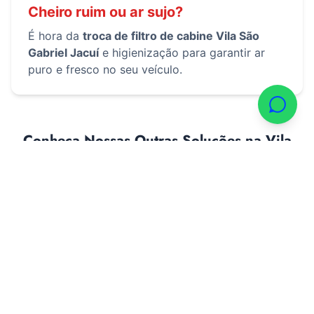
Cheiro ruim ou ar sujo?
É hora da
troca de filtro de cabine Vila São
Gabriel Jacuí
e higienização para garantir ar
puro e fresco no seu veículo.
Conheça Nossas Outras Soluções na Vila
São Gabriel Jacuí BH
Higienização Completa
Eliminação de fungos e bactérias para um ar
puro e livre de odores no seu veículo.
Pedir Orçamento