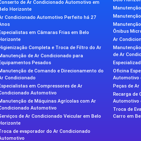
Conserto de Ar Condicionado Automotivo em
Manutenção 
Belo Horizonte
Manutenção 
Ar Condicionado Automotivo Perfeito há 27
Anos
Manutenção 
Ônibus Micr
Especialistas em Câmaras Frias em Belo
Horizonte
Ar Condicion
Higienização Completa e Troca de Filtro do Ar
Manutenção 
de Ar Condic
Manutenção de Ar Condicionado para
Equipamentos Pesados
Especializa
Manutenção de Comando e Direcionamento do
Oficina Esp
Ar Condicionado
Automotivo 
Especialistas em Compressores de Ar
Peças de Ar
Condicionado Automotivo
Recarga de 
Manutenção de Máquinas Agrícolas com Ar
Automotivo
Condicionado Automotivo
Troca de Ev
Serviços de Ar Condicionado Veicular em Belo
Carro em Be
Horizonte
Troca de evaporador do Ar Condicionado
Automotivo