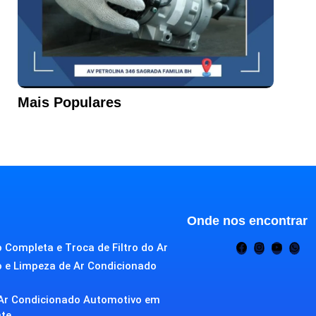
Mais Populares
Onde nos encontrar
 Completa e Troca de Filtro do Ar
o e Limpeza de Ar Condicionado
Ar Condicionado Automotivo em
nte