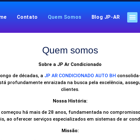
me
Contato
Quem Somos
Blog JP-AR
JP AR CONDICIONADO AUTOMOTIVO BH
O que diz
Carga de Gás do Ar Condicionado Automotivo em BH
Manutenção De Ar Condic
Manutenção de Ar Condici
Manutenção de 
Troca de evaporado
Como economizar a
Quais São os Benef
Manutenção de Ar Que
Especialistas em Câma
Manutenção de Ar Condici
Quem somos
Sobre a JP Ar Condicionado
ongo de décadas, a
JP AR CONDICIONADO AUTO BH
consolida-
 está profundamente enraizada na busca pela excelência, asse
clientes.
Nossa História:
H
começou há mais de 28 anos, fundamentada no compromisso 
is, ao oferecer serviços especializados em sistemas de ar cond
Missão: