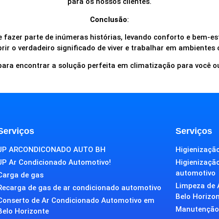
para os nossos clientes.
Conclusão
:
 fazer parte de inúmeras histórias, levando conforto e bem-es
rir o verdadeiro significado de viver e trabalhar em ambientes
ara encontrar a solução perfeita em climatização para você o
Serviços
Serviços
JP ARCONDICONADO AUTO BH
Higienização
JP Ar Condicionado Automotivo!
Higienizaçã
automotivo
Carga de gas
Limpeza de 
Recarga de gas de ar condicionado automotivo
Belo Horizo
Conserto de Ar Condicionado Automotivo em
Manutenção 
Belo Horizonte