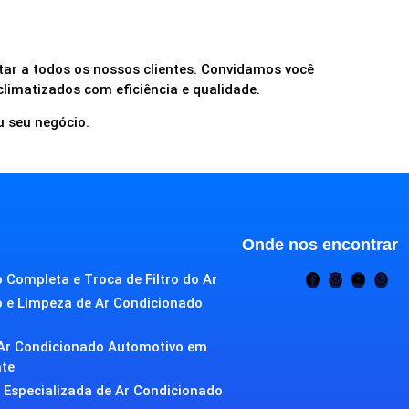
tar a todos os nossos clientes. Convidamos você
 climatizados com eficiência e qualidade.
u seu negócio.
Onde nos encontrar
 Completa e Troca de Filtro do Ar
o e Limpeza de Ar Condicionado
Ar Condicionado Automotivo em
nte
Especializada de Ar Condicionado