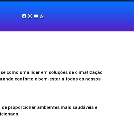
em sobre nós
ionado De Van
onado Para Carro Elétricos
compressores de ar condicionado
r do Ar Condicionado Automotivo
té 70% na troca da mangueira do ar condicionado
ícios da Oxi-Sanitização no Ar Condicionado?
nte de Veiculo
ras Frias em Belo Horizonte
onado Para Carro Elétricos
se como uma líder em soluções de climatização
gurando conforto e bem-estar a todos os nossos
de proporcionar ambientes mais saudáveis e
icionado.