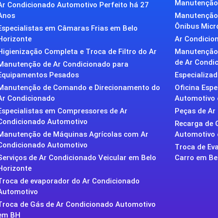
Manutenção 
Ar Condicionado Automotivo Perfeito há 27
Anos
Manutenção 
Ônibus Micr
Especialistas em Câmaras Frias em Belo
Horizonte
Ar Condicion
Higienização Completa e Troca de Filtro do Ar
Manutenção 
de Ar Condic
Manutenção de Ar Condicionado para
Equipamentos Pesados
Especializa
Manutenção de Comando e Direcionamento do
Oficina Esp
Ar Condicionado
Automotivo 
Especialistas em Compressores de Ar
Peças de Ar
Condicionado Automotivo
Recarga de 
Manutenção de Máquinas Agrícolas com Ar
Automotivo
Condicionado Automotivo
Troca de Ev
Serviços de Ar Condicionado Veicular em Belo
Carro em Be
Horizonte
Troca de evaporador do Ar Condicionado
Automotivo
Troca de Gás de Ar Condicionado Automotivo
em BH