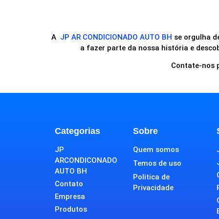
A
JP AR CONDICIONADO AUTO BH
se orgulha de
a fazer parte da nossa história e descob
Contate-nos p
Categorias
Sobre
JP
Quem somos
ARCONDICONADO
Temos de uso
AUTO BH
Politica de
Contato
Privacidade
Empresa
Produtos