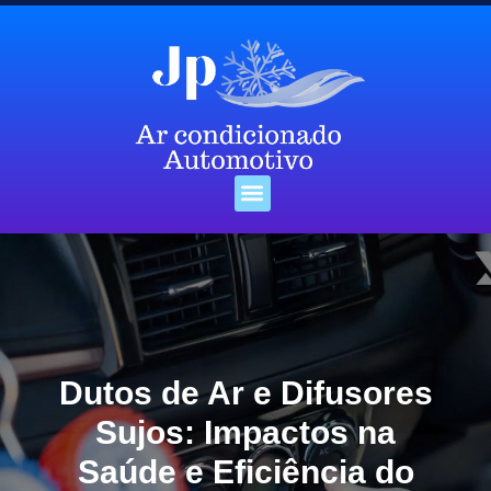
Como economizar até 70% na troca da mangueira do ar condicionado
Quais São os Benefícios da Oxi-Sanitização no Ar Condicionado?
Dutos de Ar e Difusores
Sujos: Impactos na
Saúde e Eficiência do