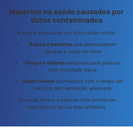
Impactos na saúde causados por
dutos contaminados
A sujeira acumulada nos dutos pode conter:
Ácaros e bactérias
que desencadeiam
alergias e crises de rinite
Fungos e bolores
perigosos para pessoas
com imunidade baixa
Gases tóxicos
acumulados com o tempo em
veículos sem ventilação adequada
Crianças, idosos e pessoas com problemas
respiratórios são os mais afetados.