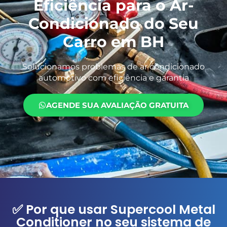
Eficiência para o Ar-
Condicionado do Seu
Carro em BH
Solucionamos problemas de ar condicionado
automotivo com eficiência e garantia
AGENDE SUA AVALIAÇÃO GRATUITA
✅ Por que usar Supercool Metal
Conditioner no seu sistema de