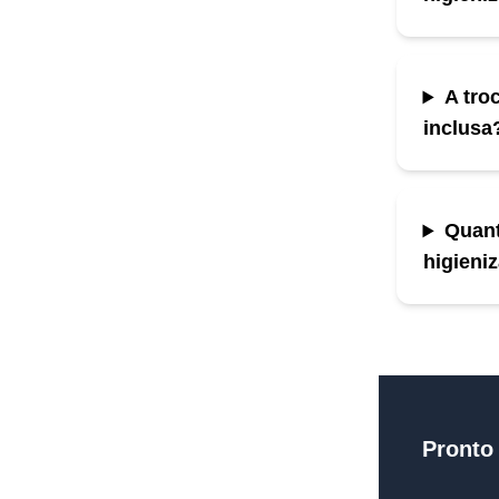
A troc
inclusa
Quant
higieni
Pronto