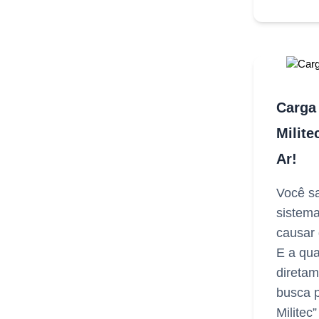
Carga
Milite
Ar!
Você sa
sistema
causar
E a qua
diretam
busca p
Militec