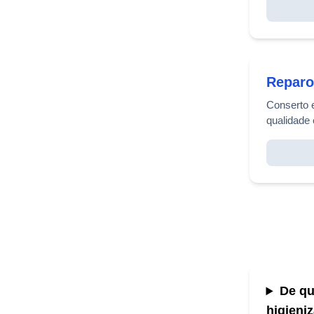
Reparo
Conserto 
qualidade 
De qu
higieni