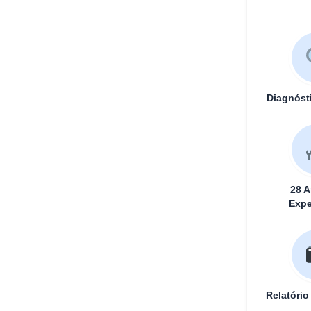
Diagnóst
28 A
Expe
Relatório