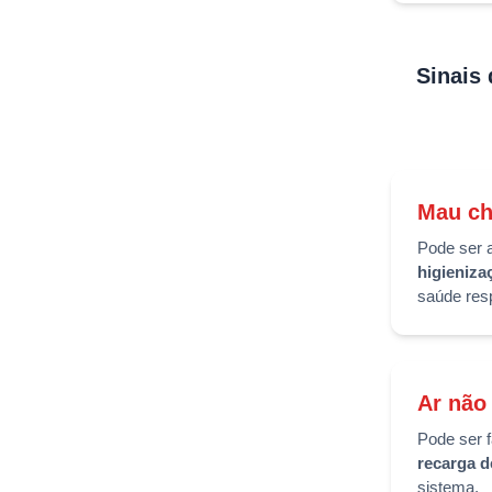
Sinais 
Mau che
Pode ser 
higieniza
saúde resp
Ar não
Pode ser 
recarga d
sistema.