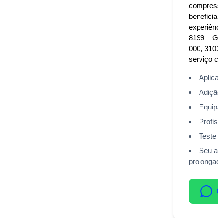
compresso
benefici
experiên
8199 – G
000, 310
serviço c
Aplic
Adição
Equip
Profis
Teste
Seu a
prolonga