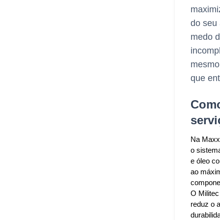
maximiz
do seu 
medo d
incompl
mesmo 
que en
Como
serv
Na Maxxi
o sistem
e óleo co
ao máxim
componen
O Milite
reduz o a
durabilid