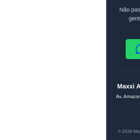
Não pas
gent
Maxxi 
Av. Amazon
©
2026
Max