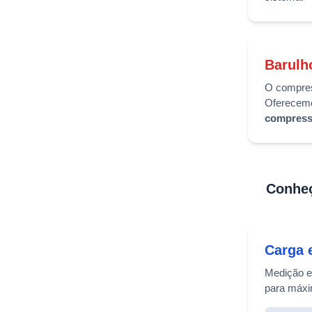
Barulh
O compres
Oferecem
compress
Conheç
Carga 
Medição e
para máxi