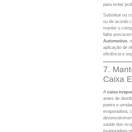
para evitar pr
Substituir ou 
ou de acordo 
manter o compr
falhe precoce
Automotivo
, 
aplicação de ó
eficiência e s
7. Mant
Caixa 
A
caixa evapo
antes de distri
poeira e umid
evaporadora, c
desenvolviment
saúde dos ocup
evaporadora re