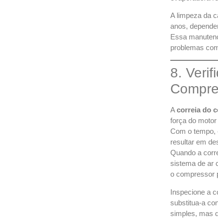
A limpeza da c
anos, depende
Essa manutençã
problemas como
8. Verif
Compre
A
correia do 
força do motor
Com o tempo, e
resultar em de
Quando a corre
sistema de ar 
o compressor 
Inspecione a c
substitua-a c
simples, mas q