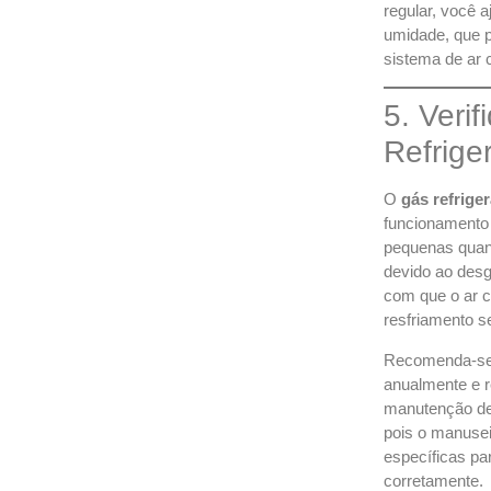
regular, você a
umidade, que 
sistema de ar 
5. Veri
Refrige
O
gás refrige
funcionamento
pequenas quan
devido ao desg
com que o ar c
resfriamento s
Recomenda-se v
anualmente e r
manutenção dev
pois o manusei
específicas pa
corretamente.