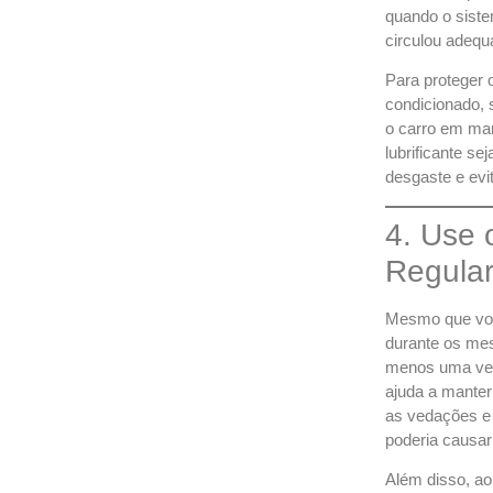
quando o sistem
circulou adeq
Para proteger o
condicionado, 
o carro em mar
lubrificante se
desgaste e evi
4. Use 
Regula
Mesmo que voc
durante os mes
menos uma vez
ajuda a manter 
as vedações e
poderia causar
Além disso, a