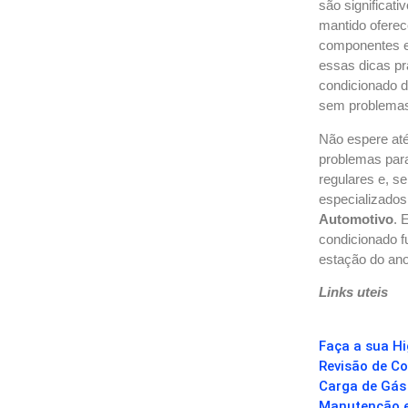
são significat
mantido oferece
componentes e
essas dicas prá
condicionado d
sem problemas
Não espere até
problemas para
regulares e, s
especializado
Automotivo
. 
condicionado fu
estação do ano
Links uteis
Faça a sua H
Revisão de C
Carga de Gá
Manutenção e