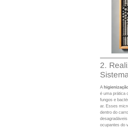
2. Real
Sistem
A
higienizaçã
é uma prática 
fungos e bacté
ar. Esses micr
dentro do car
desagradáveis 
ocupantes do v