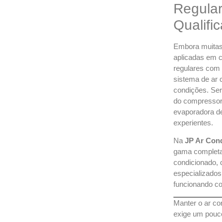
Regular
Qualifi
Embora muitas
aplicadas em c
regulares com p
sistema de ar 
condições. Ser
do compressor,
evaporadora de
experientes.
Na
JP Ar Con
gama completa
condicionado, 
especializados
funcionando co
Manter o ar c
exige um pouco