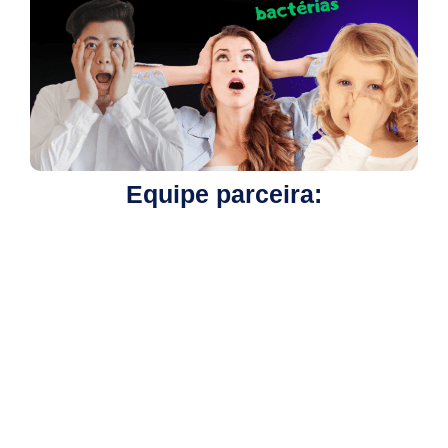
Equipe parceira:
Mais Populares
Sistema De Ar Não Gelava No
Ford Ka – Resolução Em Menos
De 1 Hora