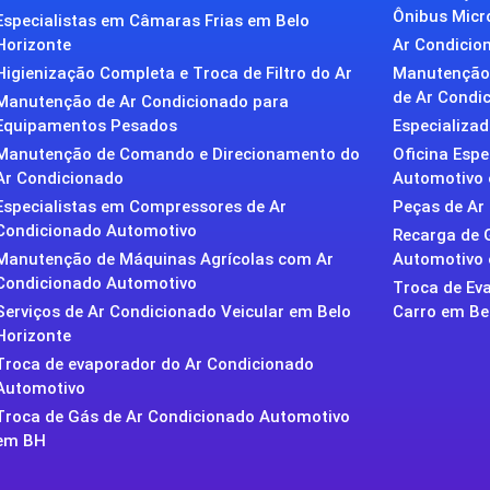
Ônibus Micr
Especialistas em Câmaras Frias em Belo
Horizonte
Ar Condicion
Higienização Completa e Troca de Filtro do Ar
Manutenção 
de Ar Condic
Manutenção de Ar Condicionado para
Equipamentos Pesados
Especializa
Manutenção de Comando e Direcionamento do
Oficina Esp
Ar Condicionado
Automotivo 
Especialistas em Compressores de Ar
Peças de Ar
Condicionado Automotivo
Recarga de 
Manutenção de Máquinas Agrícolas com Ar
Automotivo
Condicionado Automotivo
Troca de Ev
Serviços de Ar Condicionado Veicular em Belo
Carro em Be
Horizonte
Troca de evaporador do Ar Condicionado
Automotivo
Troca de Gás de Ar Condicionado Automotivo
em BH