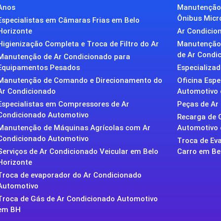
Anos
Manutenção 
Ônibus Micr
Especialistas em Câmaras Frias em Belo
Horizonte
Ar Condicion
Higienização Completa e Troca de Filtro do Ar
Manutenção 
de Ar Condic
Manutenção de Ar Condicionado para
Equipamentos Pesados
Especializa
Manutenção de Comando e Direcionamento do
Oficina Esp
Ar Condicionado
Automotivo 
Especialistas em Compressores de Ar
Peças de Ar
Condicionado Automotivo
Recarga de 
Manutenção de Máquinas Agrícolas com Ar
Automotivo
Condicionado Automotivo
Troca de Ev
Serviços de Ar Condicionado Veicular em Belo
Carro em Be
Horizonte
Troca de evaporador do Ar Condicionado
Automotivo
Troca de Gás de Ar Condicionado Automotivo
em BH