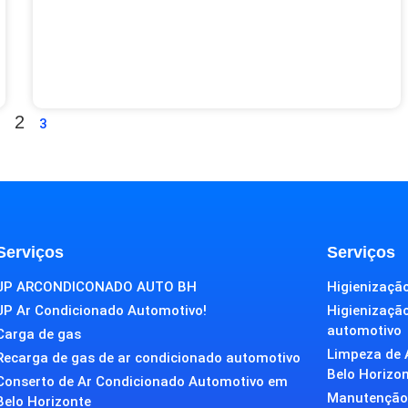
2
3
Serviços
Serviços
JP ARCONDICONADO AUTO BH
Higienização
JP Ar Condicionado Automotivo!
Higienizaçã
automotivo
Carga de gas
Limpeza de 
Recarga de gas de ar condicionado automotivo
Belo Horizo
Conserto de Ar Condicionado Automotivo em
Manutenção 
Belo Horizonte