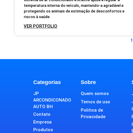
temperatura interna do veículo, mantendo-a agradável e
protegendo os animais de estimação de desconfortos e
riscos à saúde
VER PORTFOLIO
1
Categorias
Sobre
JP
Quem somos
ARCONDICONADO
Temos de uso
AUTO BH
Politica de
Contato
Privacidade
Empresa
Produtos