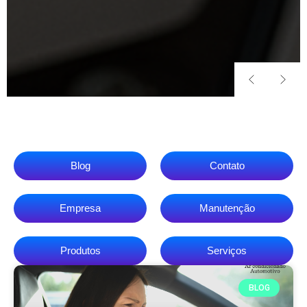
Blog
Contato
Empresa
Manutenção
Produtos
Serviços
BLOG